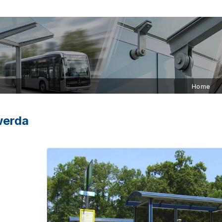
Home
werda